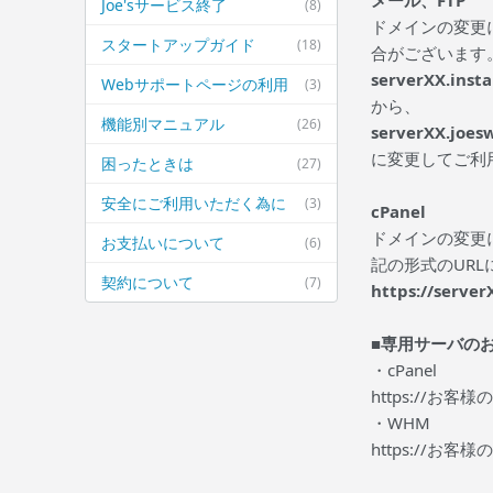
メール、FTP
Joe'sサービス終了
(8)
ドメインの変更に
スタートアップガイド
(18)
合がございます
serverXX.insta
Webサポートページの利用
(3)
から、
機能別マニュアル
(26)
serverXX.joes
に変更してご利
困ったときは
(27)
安全にご利用いただく為に
(3)
cPanel
ドメインの変更に
お支払いについて
(6)
記の形式のUR
契約について
(7)
https://serve
■専用サーバの
・cPanel
https://お客様
・WHM
https://お客様